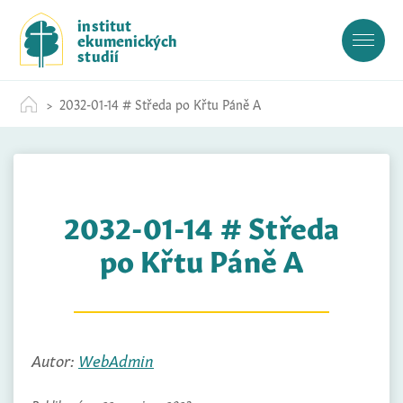
S
institut
k
ekumenických
i
studií
p
t
2032-01-14 # Středa po Křtu Páně A
o
c
o
n
t
2032-01-14 # Středa
e
n
po Křtu Páně A
t
Autor:
WebAdmin