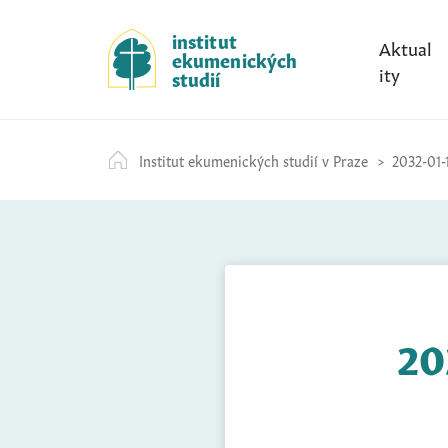
S
k
institut
Aktual
ekumenických
i
ity
studií
p
t
o
Institut ekumenických studií v Praze
2032-01-
c
o
n
t
e
n
t
20