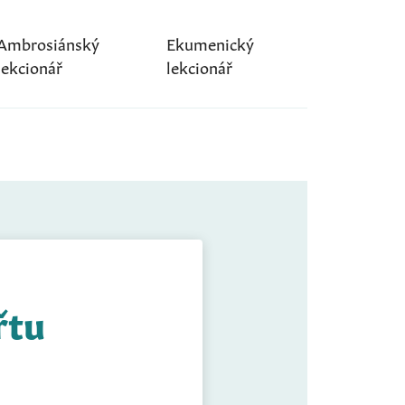
Ambrosiánský
Ekumenický
lekcionář
lekcionář
řtu