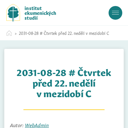
S
institut
k
ekumenických
i
studií
p
t
2031-08-28 # Čtvrtek před 22. nedělí v mezidobí C
o
c
o
n
t
2031-08-28 # Čtvrtek
e
n
před 22. nedělí
t
v mezidobí C
Autor:
WebAdmin