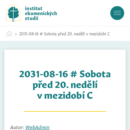
S
institut
k
ekumenických
i
studií
p
t
2031-08-16 # Sobota před 20. nedělí v mezidobí C
o
c
o
n
t
2031-08-16 # Sobota
e
n
před 20. nedělí
t
v mezidobí C
Autor:
WebAdmin