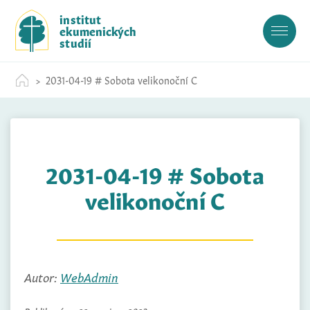
S
institut
k
ekumenických
i
studií
p
t
2031-04-19 # Sobota velikonoční C
o
c
o
n
t
2031-04-19 # Sobota
e
n
velikonoční C
t
Autor:
WebAdmin