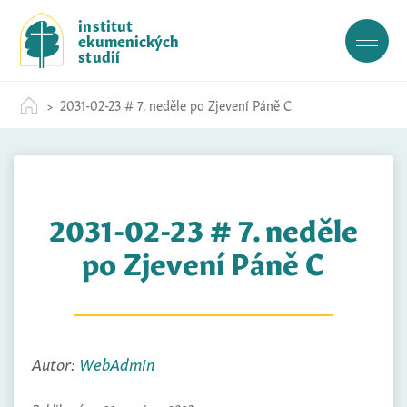
S
institut
k
ekumenických
i
studií
p
t
2031-02-23 # 7. neděle po Zjevení Páně C
o
c
o
n
t
2031-02-23 # 7. neděle
e
n
po Zjevení Páně C
t
Autor:
WebAdmin