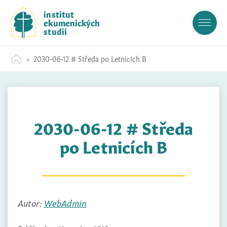
S
institut
k
ekumenických
i
studií
p
t
2030-06-12 # Středa po Letnicích B
o
c
o
n
t
2030-06-12 # Středa
e
n
po Letnicích B
t
Autor:
WebAdmin