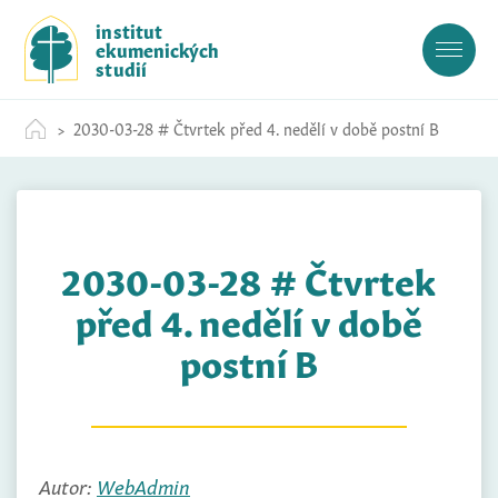
S
institut
k
ekumenických
i
studií
p
t
2030-03-28 # Čtvrtek před 4. nedělí v době postní B
o
c
o
n
t
2030-03-28 # Čtvrtek
e
n
před 4. nedělí v době
t
postní B
Autor:
WebAdmin