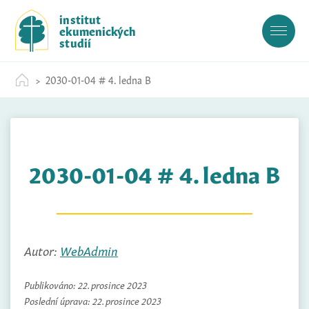
S
institut
k
ekumenických
i
studií
p
t
2030-01-04 # 4. ledna B
o
c
o
n
t
2030-01-04 # 4. ledna B
e
n
t
Autor:
WebAdmin
Publikováno:
22. prosince 2023
Poslední úprava:
22. prosince 2023