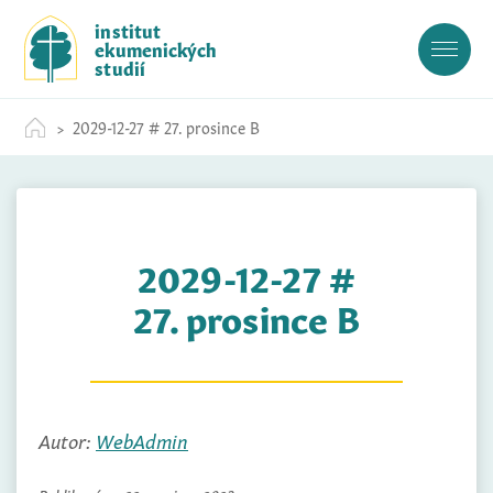
S
institut
k
ekumenických
i
studií
p
t
2029-12-27 # 27. prosince B
o
c
o
n
t
2029-12-27 #
e
n
27. prosince B
t
Autor:
WebAdmin