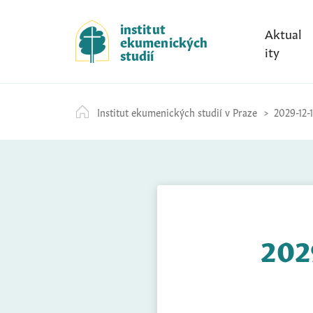
S
k
institut
Aktual
ekumenických
i
ity
studií
p
t
o
Institut ekumenických studií v Praze
2029-12-
c
o
n
t
e
n
t
202