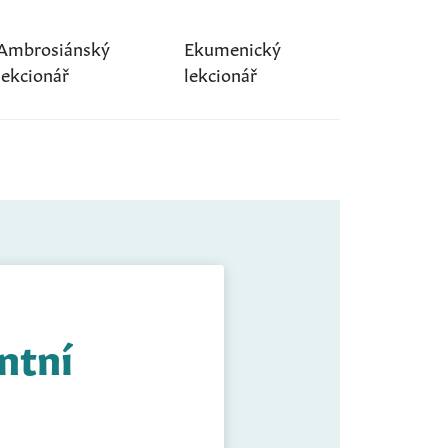
Ambrosiánský
Ekumenický
lekcionář
lekcionář
ntní