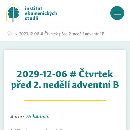
S
institut
k
ekumenických
i
studií
p
t
2029-12-06 # Čtvrtek před 2. nedělí adventní B
o
c
o
n
t
2029-12-06 # Čtvrtek
e
n
před 2. nedělí adventní B
t
Autor:
WebAdmin