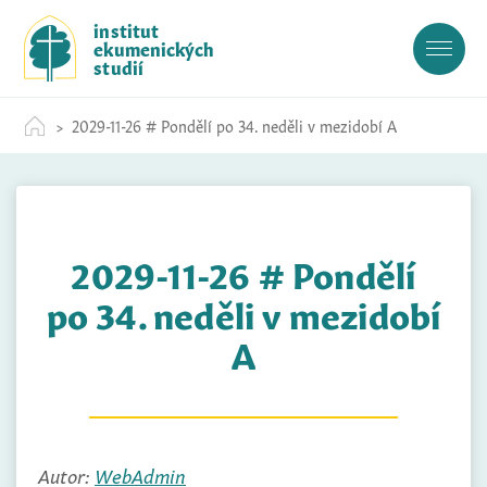
S
institut
k
ekumenických
i
studií
p
t
2029-11-26 # Pondělí po 34. neděli v mezidobí A
o
c
o
n
t
2029-11-26 # Pondělí
e
n
po 34. neděli v mezidobí
t
A
Autor:
WebAdmin