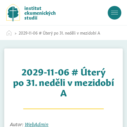
S
institut
k
ekumenických
i
studií
p
t
2029-11-06 # Úterý po 31. neděli v mezidobí A
o
c
o
n
t
2029-11-06 # Úterý
e
n
po 31. neděli v mezidobí
t
A
Autor:
WebAdmin