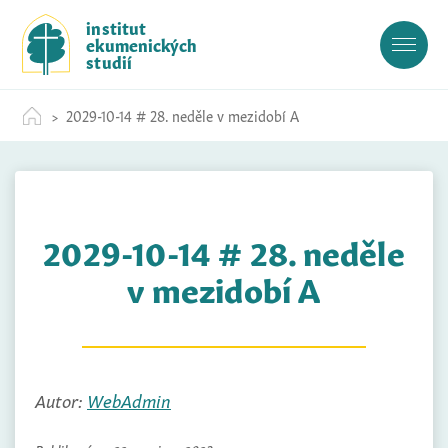
S
institut
k
ekumenických
i
studií
p
t
2029-10-14 # 28. neděle v mezidobí A
o
c
o
n
t
2029-10-14 # 28. neděle
e
n
v mezidobí A
t
Autor:
WebAdmin