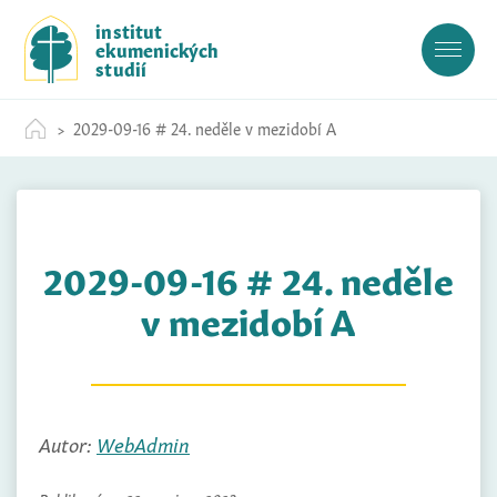
S
institut
k
ekumenických
i
studií
p
t
2029-09-16 # 24. neděle v mezidobí A
o
c
o
n
t
2029-09-16 # 24. neděle
e
n
v mezidobí A
t
Autor:
WebAdmin