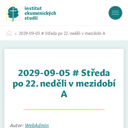
S
institut
k
ekumenických
i
studií
p
t
2029-09-05 # Středa po 22. neděli v mezidobí A
o
c
o
n
t
2029-09-05 # Středa
e
n
po 22. neděli v mezidobí
t
A
Autor:
WebAdmin