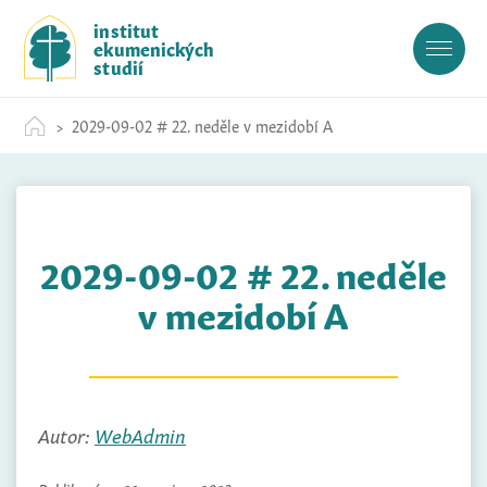
S
institut
k
ekumenických
i
studií
p
t
2029-09-02 # 22. neděle v mezidobí A
o
c
o
n
t
2029-09-02 # 22. neděle
e
n
v mezidobí A
t
Autor:
WebAdmin