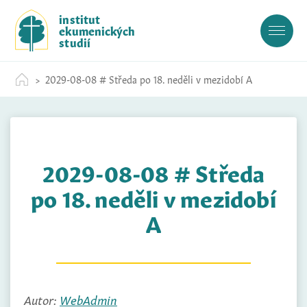
S
institut
k
ekumenických
i
studií
p
t
2029-08-08 # Středa po 18. neděli v mezidobí A
o
c
o
n
t
2029-08-08 # Středa
e
n
po 18. neděli v mezidobí
t
A
Autor:
WebAdmin