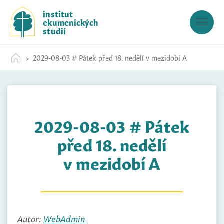
S
institut
k
ekumenických
i
studií
p
t
2029-08-03 # Pátek před 18. nedělí v mezidobí A
o
c
o
n
t
2029-08-03 # Pátek
e
n
před 18. nedělí
t
v mezidobí A
Autor:
WebAdmin