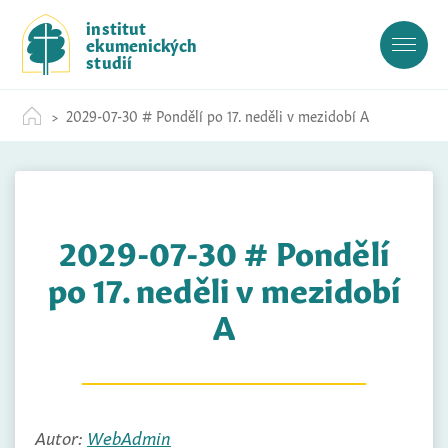
S
institut
k
ekumenických
i
studií
p
t
2029-07-30 # Pondělí po 17. neděli v mezidobí A
o
c
o
n
t
2029-07-30 # Pondělí
e
n
po 17. neděli v mezidobí
t
A
Autor:
WebAdmin