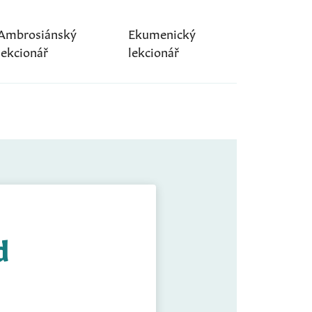
Ambrosiánský
Ekumenický
lekcionář
lekcionář
d