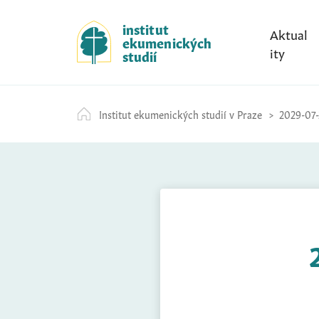
S
k
institut
Aktual
ekumenických
i
ity
studií
p
t
o
Institut ekumenických studií v Praze
2029-07-
c
o
n
t
e
n
t