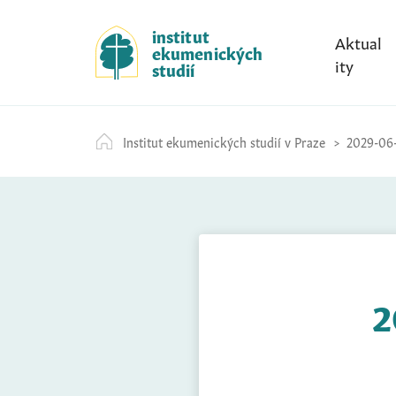
S
k
institut
Aktual
ekumenických
i
ity
studií
p
t
o
Institut ekumenických studií v Praze
2029-06-
c
o
n
t
e
n
t
2