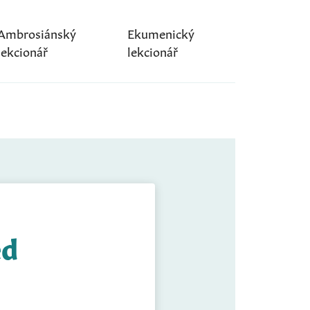
Ambrosiánský
Ekumenický
lekcionář
lekcionář
ed