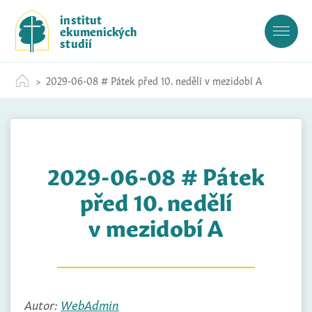
S
institut
k
ekumenických
i
studií
p
t
2029-06-08 # Pátek před 10. nedělí v mezidobí A
o
c
o
n
t
2029-06-08 # Pátek
e
n
před 10. nedělí
t
v mezidobí A
Autor:
WebAdmin