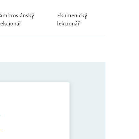
Ambrosiánský
Ekumenický
lekcionář
lekcionář
A