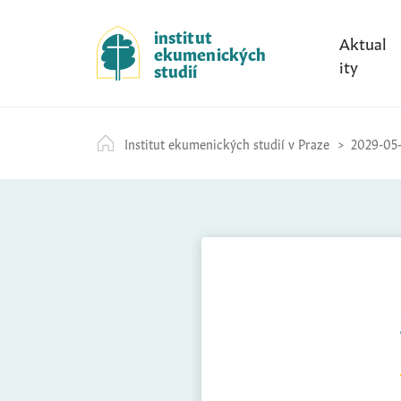
S
k
institut
Aktual
ekumenických
i
ity
studií
p
t
o
Institut ekumenických studií v Praze
2029-05-
c
o
n
t
e
n
t