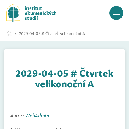
S
institut
k
ekumenických
i
studií
p
t
2029-04-05 # Čtvrtek velikonoční A
o
c
o
n
t
2029-04-05 # Čtvrtek
e
n
velikonoční A
t
Autor:
WebAdmin