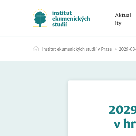
S
k
institut
Aktual
ekumenických
i
ity
studií
p
t
o
Institut ekumenických studií v Praze
2029-03-3
c
o
n
t
e
n
t
2029
v h