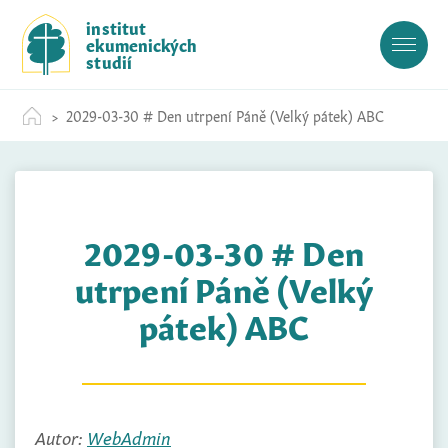
S
institut
k
ekumenických
i
studií
p
t
2029-03-30 # Den utrpení Páně (Velký pátek) ABC
o
c
o
n
t
2029-03-30 # Den
e
n
utrpení Páně (Velký
t
pátek) ABC
Autor:
WebAdmin