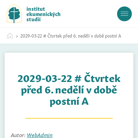
S
institut
k
ekumenických
i
studií
p
t
2029-03-22 # Čtvrtek před 6. nedělí v době postní A
o
c
o
n
t
2029-03-22 # Čtvrtek
e
n
před 6. nedělí v době
t
postní A
Autor:
WebAdmin