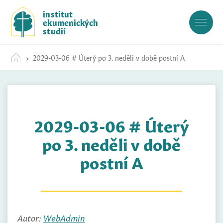
S
institut
k
ekumenických
i
studií
p
t
2029-03-06 # Úterý po 3. neděli v době postní A
o
c
o
n
t
2029-03-06 # Úterý
e
n
po 3. neděli v době
t
postní A
Autor:
WebAdmin