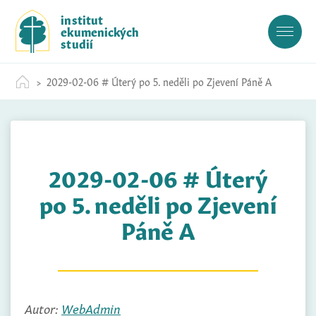
S
institut
k
ekumenických
i
studií
p
t
2029-02-06 # Úterý po 5. neděli po Zjevení Páně A
o
c
o
n
t
2029-02-06 # Úterý
e
n
po 5. neděli po Zjevení
t
Páně A
Autor:
WebAdmin