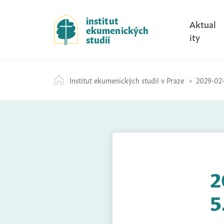
S
k
institut
Aktual
ekumenických
i
ity
studií
p
t
o
Institut ekumenických studií v Praze
2029-02-
c
o
n
t
e
n
t
2
5