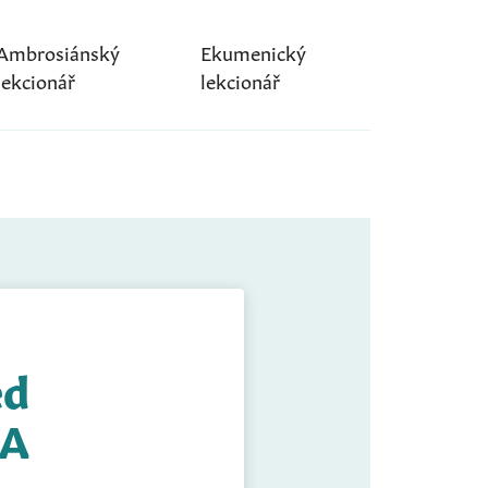
Ambrosiánský
Ekumenický
lekcionář
lekcionář
ed
 A