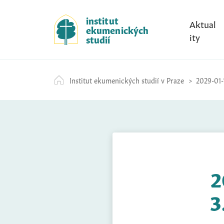
S
k
institut
Aktual
ekumenických
i
ity
studií
p
t
o
Institut ekumenických studií v Praze
2029-01-
c
o
n
t
e
n
t
2
3