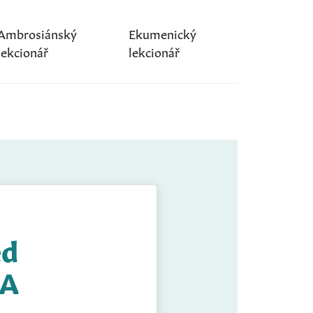
Ambrosiánský
Ekumenický
lekcionář
lekcionář
ed
 A