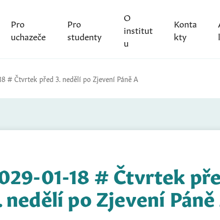
O
Pro
Pro
Konta
institut
uchazeče
studenty
kty
u
18 # Čtvrtek před 3. nedělí po Zjevení Páně A
029-01-18 # Čtvrtek př
. nedělí po Zjevení Páně