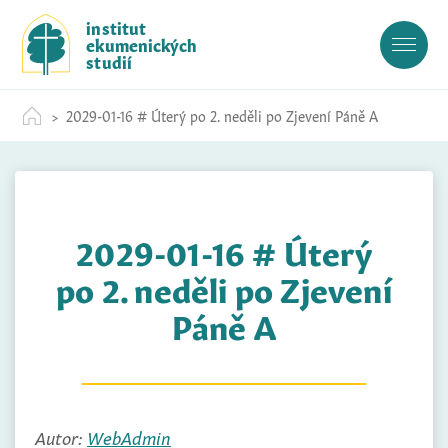
S
institut
k
ekumenických
i
studií
p
t
2029-01-16 # Úterý po 2. neděli po Zjevení Páně A
o
c
o
n
t
2029-01-16 # Úterý
e
n
po 2. neděli po Zjevení
t
Páně A
Autor:
WebAdmin