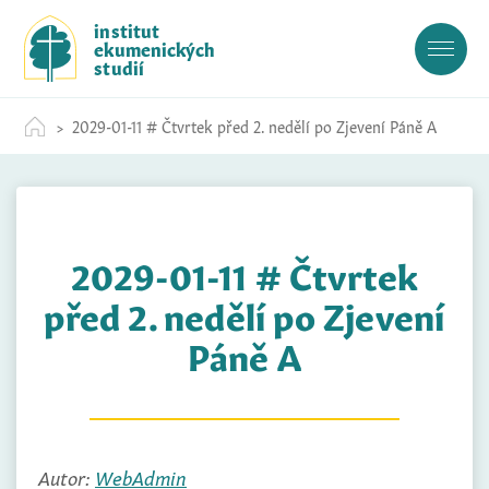
S
institut
k
ekumenických
i
studií
p
t
2029-01-11 # Čtvrtek před 2. nedělí po Zjevení Páně A
o
c
o
n
t
2029-01-11 # Čtvrtek
e
n
před 2. nedělí po Zjevení
t
Páně A
Autor:
WebAdmin