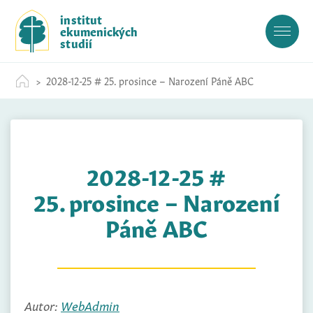
S
institut
k
ekumenických
i
studií
p
t
2028-12-25 # 25. prosince – Narození Páně ABC
o
c
o
n
t
2028-12-25 #
e
n
25. prosince – Narození
t
Páně ABC
Autor:
WebAdmin