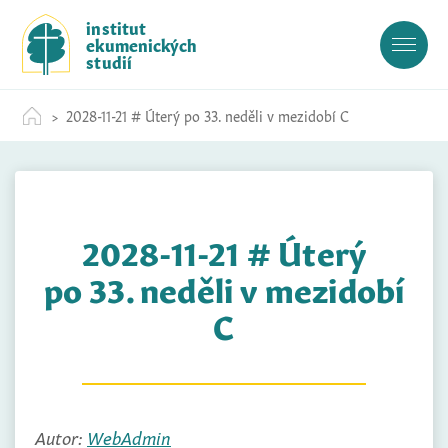
S
institut
k
ekumenických
i
studií
p
t
2028-11-21 # Úterý po 33. neděli v mezidobí C
o
c
o
n
t
2028-11-21 # Úterý
e
n
po 33. neděli v mezidobí
t
C
Autor:
WebAdmin