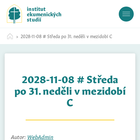
S
institut
k
ekumenických
i
studií
p
t
2028-11-08 # Středa po 31. neděli v mezidobí C
o
c
o
n
t
2028-11-08 # Středa
e
n
po 31. neděli v mezidobí
t
C
Autor:
WebAdmin