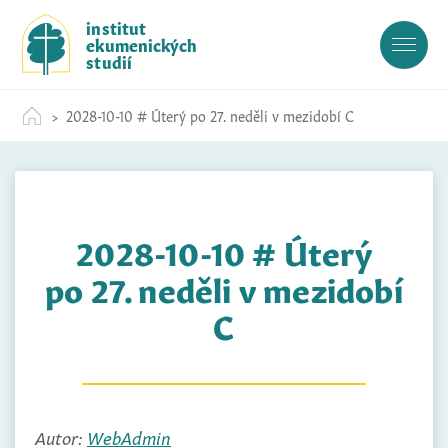
S
institut
k
ekumenických
i
studií
p
t
2028-10-10 # Úterý po 27. neděli v mezidobí C
o
c
o
n
t
2028-10-10 # Úterý
e
n
po 27. neděli v mezidobí
t
C
Autor:
WebAdmin