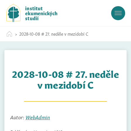
S
institut
k
ekumenických
i
studií
p
t
2028-10-08 # 27. neděle v mezidobí C
o
c
o
n
t
2028-10-08 # 27. neděle
e
n
v mezidobí C
t
Autor:
WebAdmin