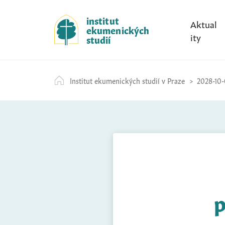
S
k
institut
Aktual
ekumenických
i
ity
studií
p
t
o
Institut ekumenických studií v Praze
2028-10-
c
o
n
t
e
n
t
p