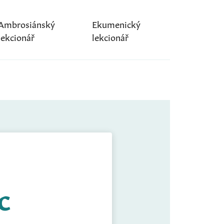
Ambrosiánský
Ekumenický
lekcionář
lekcionář
 C