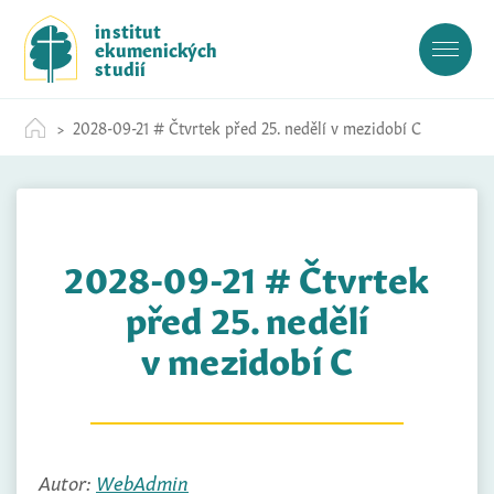
S
institut
k
ekumenických
i
studií
p
t
2028-09-21 # Čtvrtek před 25. nedělí v mezidobí C
o
c
o
n
t
2028-09-21 # Čtvrtek
e
n
před 25. nedělí
t
v mezidobí C
Autor:
WebAdmin