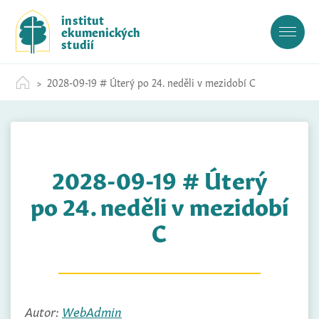
S
institut
k
ekumenických
i
studií
p
t
2028-09-19 # Úterý po 24. neděli v mezidobí C
o
c
o
n
t
2028-09-19 # Úterý
e
n
po 24. neděli v mezidobí
t
C
Autor:
WebAdmin