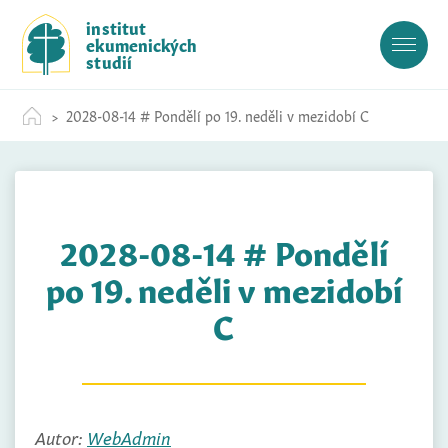
S
institut
k
ekumenických
i
studií
p
t
2028-08-14 # Pondělí po 19. neděli v mezidobí C
o
c
o
n
t
2028-08-14 # Pondělí
e
n
po 19. neděli v mezidobí
t
C
Autor:
WebAdmin