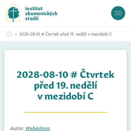
S
institut
k
ekumenických
i
studií
p
t
2028-08-10 # Čtvrtek před 19. nedělí v mezidobí C
o
c
o
n
t
2028-08-10 # Čtvrtek
e
n
před 19. nedělí
t
v mezidobí C
Autor:
WebAdmin