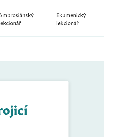
Ambrosiánský
Ekumenický
lekcionář
lekcionář
ojicí