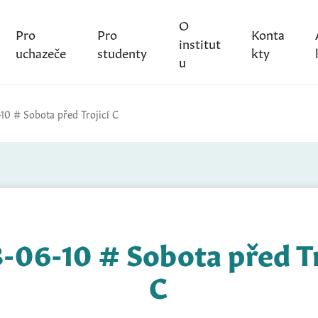
O
Pro
Pro
Konta
institut
uchazeče
studenty
kty
u
10 # Sobota před Trojicí C
-06-10 # Sobota před Tr
C