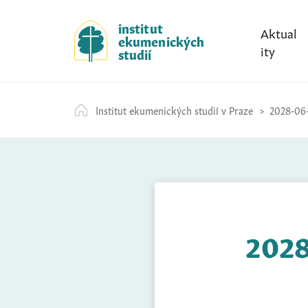
S
k
institut
Aktual
ekumenických
i
ity
studií
p
t
o
Institut ekumenických studií v Praze
2028-06-
c
o
n
t
e
n
t
2028