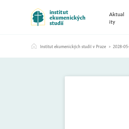
S
k
institut
Aktual
ekumenických
i
ity
studií
p
t
o
Institut ekumenických studií v Praze
2028-05-
c
o
n
t
e
n
t