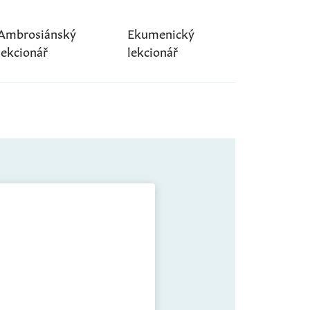
Ambrosiánský
Ekumenický
lekcionář
lekcionář