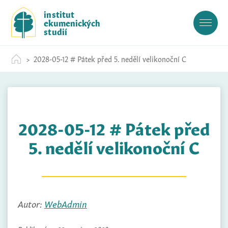
S
institut
k
ekumenických
i
studií
p
t
2028-05-12 # Pátek před 5. nedělí velikonoční C
o
c
o
n
t
2028-05-12 # Pátek před
e
n
5. nedělí velikonoční C
t
Autor:
WebAdmin