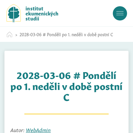
S
institut
k
ekumenických
i
studií
p
t
2028-03-06 # Pondělí po 1. neděli v době postní C
o
c
o
n
t
2028-03-06 # Pondělí
e
n
po 1. neděli v době postní
t
C
Autor:
WebAdmin