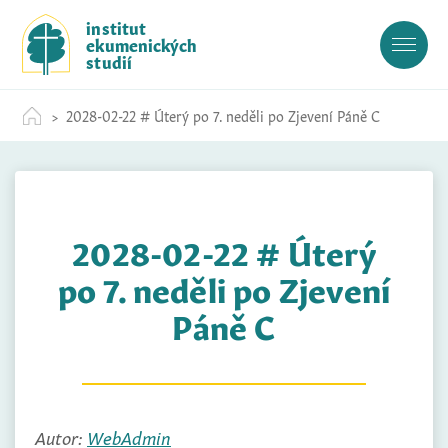
S
institut
k
ekumenických
i
studií
p
t
2028-02-22 # Úterý po 7. neděli po Zjevení Páně C
o
c
o
n
t
2028-02-22 # Úterý
e
n
po 7. neděli po Zjevení
t
Páně C
Autor:
WebAdmin